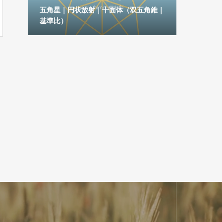
六角
五角星｜円状放射｜十面体（双五角錐｜
基準比）
五芒星｜