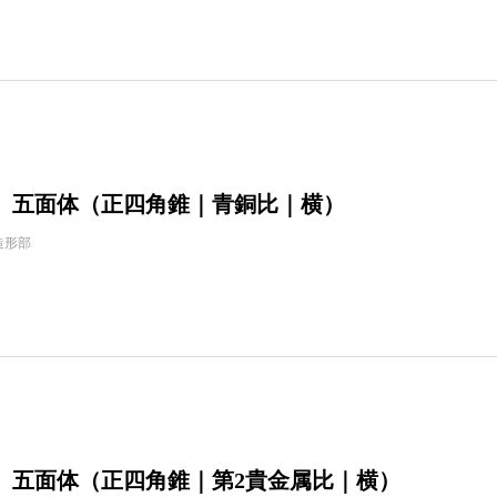
】五面体（正四角錐｜青銅比｜横）
造形部
】五面体（正四角錐｜第2貴金属比｜横）