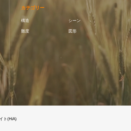
カテゴリー
構造
シーン
難度
図形
(HiA)