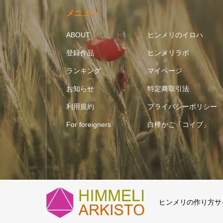
メニュー
ABOUT
ヒンメリのイロハ
登録作品
ヒンメリラボ
ランキング
マイページ
お知らせ
特定商取引法
利用規約
プライバシーポリシー
For foreigners
白樺かご「コイブ」
ヒンメリの作り方サイト