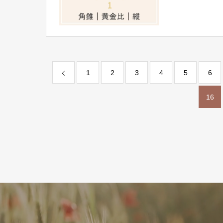
五芒星｜円
1
2
3
4
5
6
16