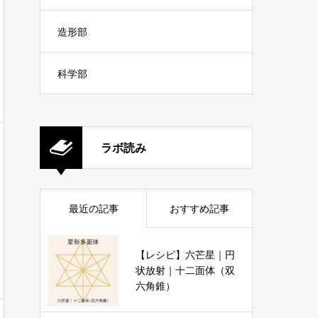
造形部
科学部
ラボ読み
最近の記事
おすすめ記事
【レシピ】六芒星｜円
状放射｜十二面体（双
六角錐）