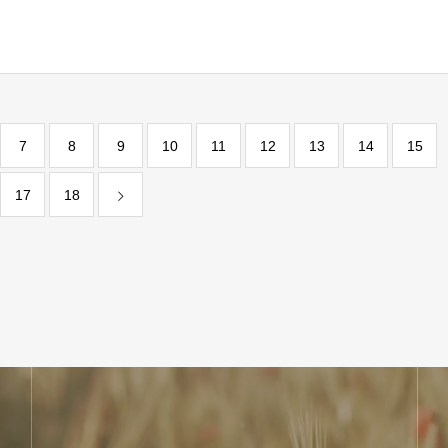
六芒星｜円状放射｜十二面体（双
状放射｜十面体（双五角錐）
錐）
7
8
9
10
11
12
13
14
15
17
18