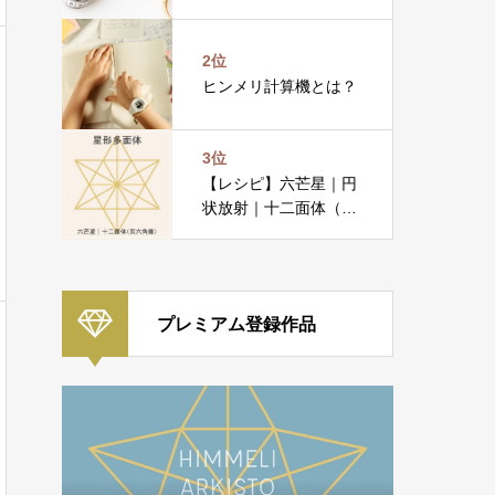
2位
ヒンメリ計算機とは？
3位
【レシピ】六芒星｜円
状放射｜十二面体（双
六角錐）
プレミアム登録作品