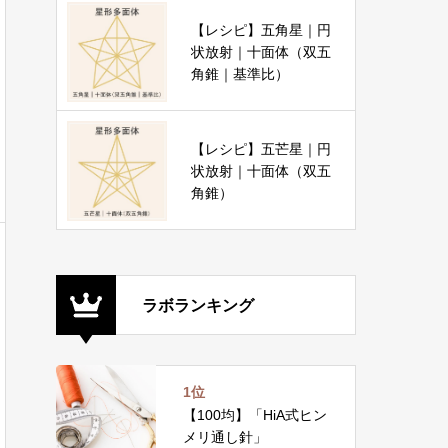
【レシピ】五角星｜円
状放射｜十面体（双五
角錐｜基準比）
【レシピ】五芒星｜円
状放射｜十面体（双五
角錐）
ラボランキング
1位
【100均】「HiA式ヒン
メリ通し針」