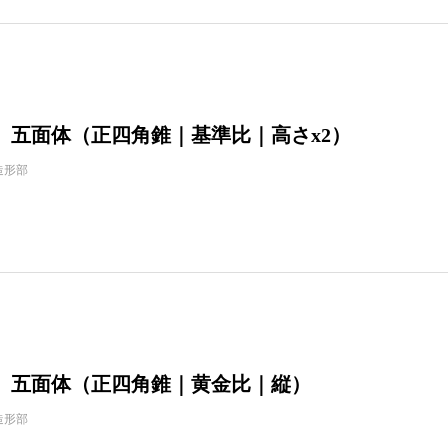
】五面体（正四角錐｜基準比｜高さx2）
造形部
】五面体（正四角錐｜黄金比｜縦）
造形部