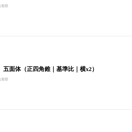
造形部
】五面体（正四角錐｜基準比｜横x2）
造形部