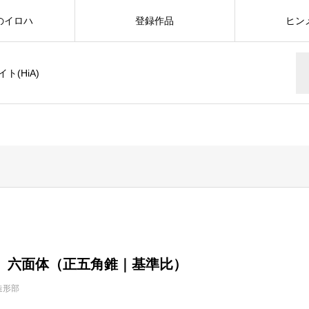
のイロハ
登録作品
ヒン
(HiA)
】六面体（正五角錐｜基準比）
造形部