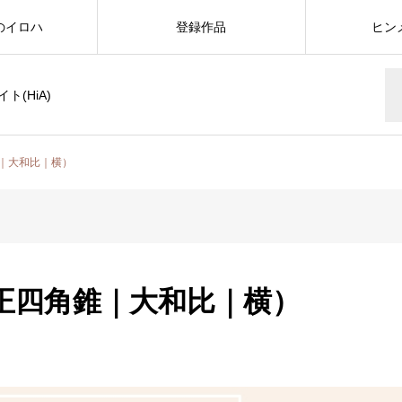
のイロハ
登録作品
ヒン
(HiA)
｜大和比｜横）
正四角錐｜大和比｜横）