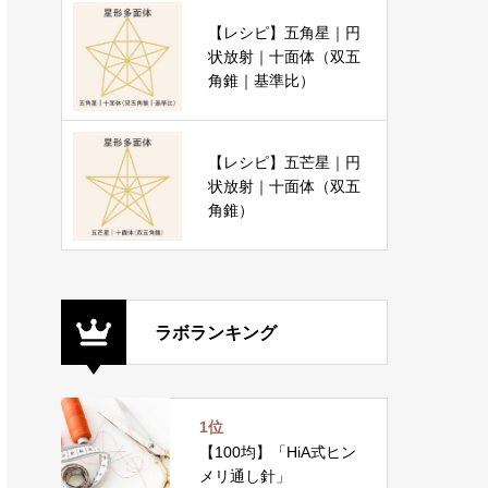
【レシピ】五角星｜円
状放射｜十面体（双五
角錐｜基準比）
【レシピ】五芒星｜円
状放射｜十面体（双五
角錐）
ラボランキング
1位
【100均】「HiA式ヒン
メリ通し針」