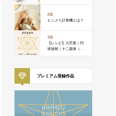
2位
ヒンメリ計算機とは？
3位
【レシピ】六芒星｜円
状放射｜十二面体（双
六角錐）
プレミアム登録作品