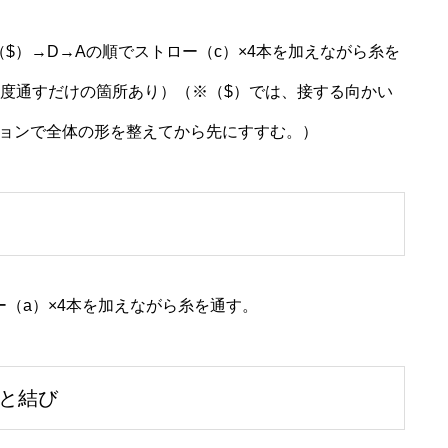
（$）→D→Aの順でストロー（c）×4本を加えながら糸を
再度通すだけの箇所あり）（※（$）では、接する向かい
ョンで全体の形を整えてから先にすすむ。）
ー（a）×4本を加えながら糸を通す。
と結び