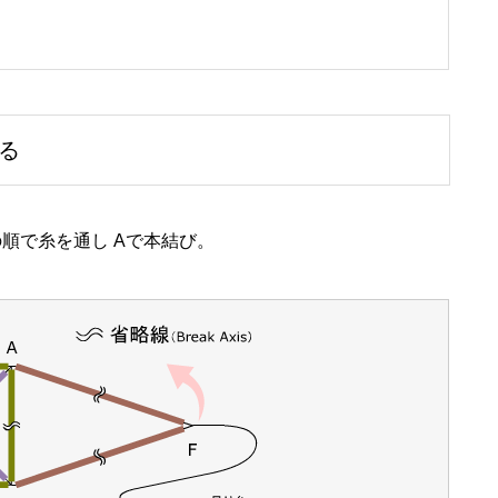
る
の順で糸を通し Aで本結び。