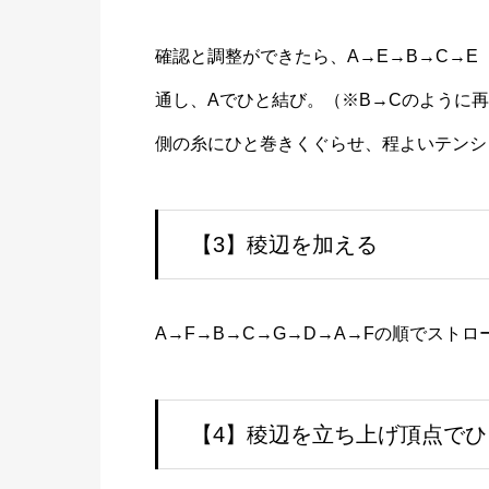
確認と調整ができたら、A→E→B→C→E
通し、Aでひと結び。（※B→Cのように
側の糸にひと巻きくぐらせ、程よいテンシ
【3】稜辺を加える
A→F→B→C→G→D→A→Fの順でストロ
【4】稜辺を立ち上げ頂点でひ