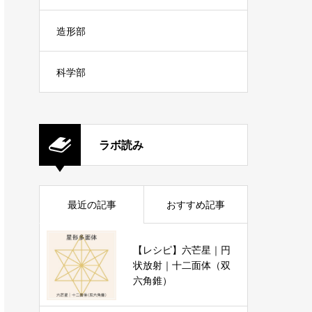
造形部
科学部
ラボ読み
最近の記事
おすすめ記事
【レシピ】六芒星｜円
状放射｜十二面体（双
六角錐）