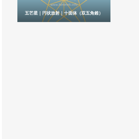
角錐｜
六芒星｜
五芒星｜円状放射｜十面体（双五角錐）
錐）