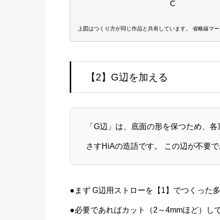
六芒星｜円
五芒星｜円状放射｜十面体（双五角錐）
錐）
上図はつくり方が同じ作品と共有しています。 省略線マ
【2】G辺を加える
「G辺」は、底面の形を保つため、各
さすHiAの造語です。 この辺が不要
●まず G辺用ストローを【1】でつくった
●必要であればカット（2～4mmほど）し