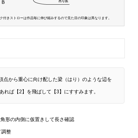
状放射｜十二面体（双六角
五角星｜円状放射｜十面体（双五
基準比）
ーク付きストローは作品毎に伸び縮みするので見た目の印象は異なります。
頂点から重心に向け配した梁（はり）のような辺を
であれば【2】を飛ばして【3】にすすみます。
多角形の内側に仮置きして長さ確認
て調整