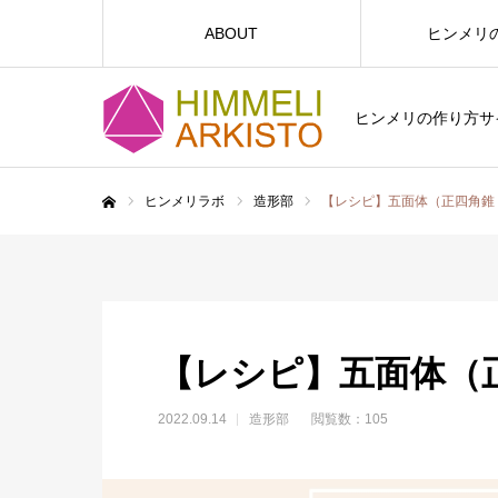
ABOUT
ヒンメリ
ヒンメリの作り方サイト
ヒンメリラボ
造形部
【レシピ】五面体（正四角錐
ホーム
【レシピ】五面体（
2022.09.14
造形部
閲覧数：105