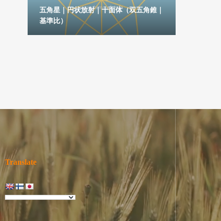
六角
五角星｜円状放射｜十面体（双五角錐｜
基準比）
五芒星｜
Translate