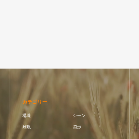
六芒星｜円状放射｜十二面体（双
状放射｜十面体（双五角錐）
錐）
カテゴリー
構造
シーン
難度
図形