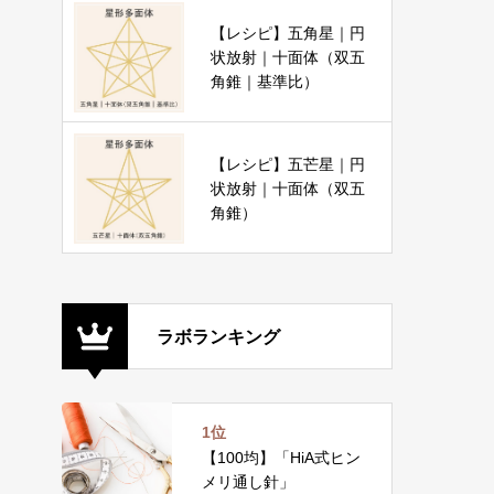
【レシピ】五角星｜円
状放射｜十面体（双五
角錐｜基準比）
【レシピ】五芒星｜円
状放射｜十面体（双五
角錐）
ラボランキング
1位
【100均】「HiA式ヒン
メリ通し針」