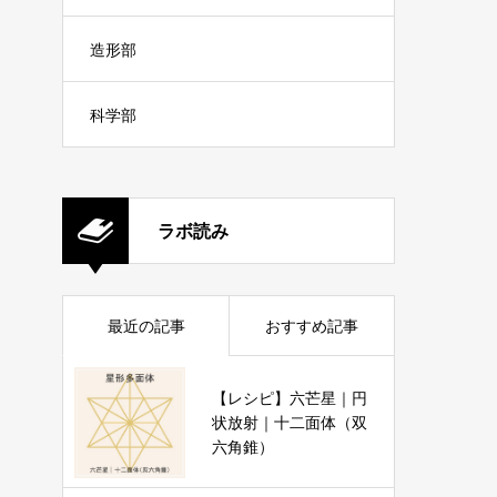
造形部
科学部
ラボ読み
最近の記事
おすすめ記事
【レシピ】六芒星｜円
状放射｜十二面体（双
六角錐）