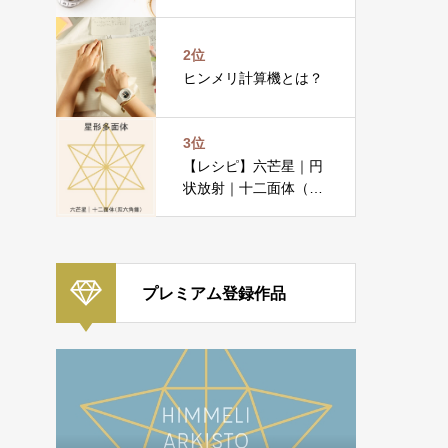
2位
ヒンメリ計算機とは？
3位
【レシピ】六芒星｜円
状放射｜十二面体（双
六角錐）
プレミアム登録作品