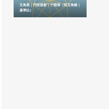
六角
五角星｜円状放射｜十面体（双五角錐｜
基準比）
五芒星｜