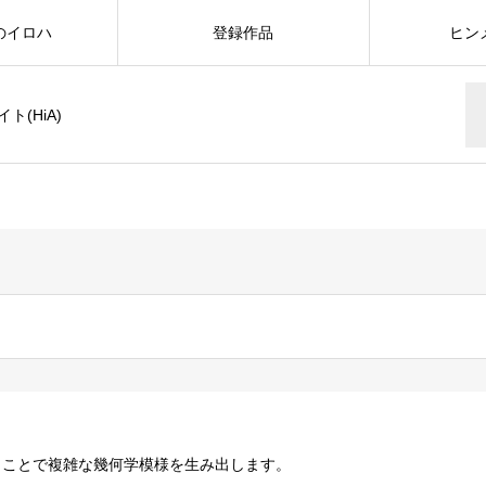
のイロハ
登録作品
ヒン
(HiA)
くことで複雑な幾何学模様を生み出します。