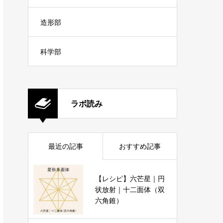
造形部
科学部
ラボ読み
最近の記事
おすすめ記事
【レシピ】六芒星｜円
状放射｜十二面体（双
六角錐）