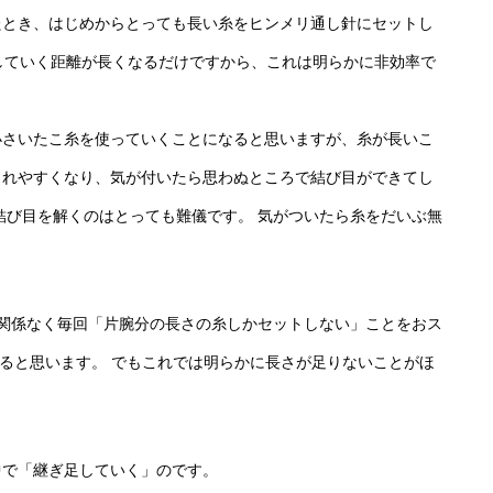
たとき、はじめからとっても長い糸をヒンメリ通し針にセットし
していく距離が長くなるだけですから、これは明らかに非効率で
小さいたこ糸を使っていくことになると思いますが、糸が長いこ
）れやすくなり、気が付いたら思わぬところで結び目ができてし
結び目を解くのはとっても難儀です。 気がついたら糸をだいぶ無
に関係なく毎回「片腕分の長さの糸しかセットしない」ことをおス
なると思います。 でもこれでは明らかに長さが足りないことがほ
中で「継ぎ足していく」のです。