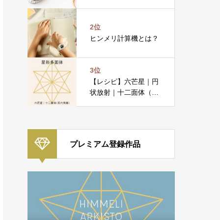
2位
ヒンメリ計算機とは？
3位
【レシピ】六芒星｜円
状放射｜十二面体（双
六角錐）
プレミアム登録作品