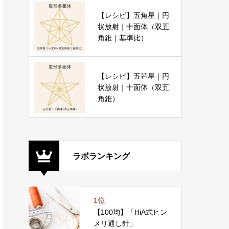
【レシピ】五角星｜円
状放射｜十面体（双五
角錐｜基準比）
【レシピ】五芒星｜円
状放射｜十面体（双五
角錐）
ラボランキング
1位
【100均】「HiA式ヒン
メリ通し針」