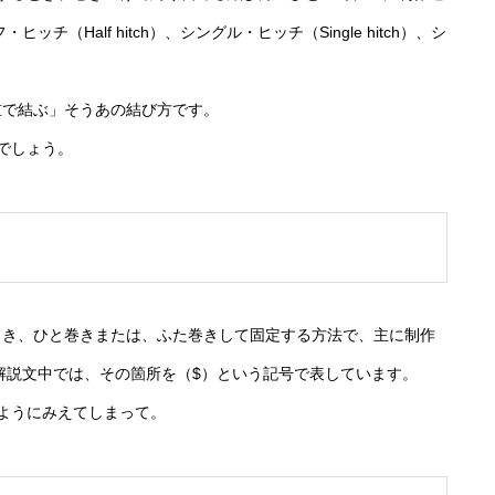
六芒星｜円状放射｜十二面体（双
（Half hitch）、シングル・ヒッチ（Single hitch）、シ
状放射｜十面体（双五角錐）
錐）
。
重で結ぶ」そうあの結び方です。
でしょう。
とき、ひと巻きまたは、ふた巻きして固定する方法で、主に制作
解説文中では、その箇所を（$）という記号で表しています。
ようにみえてしまって。