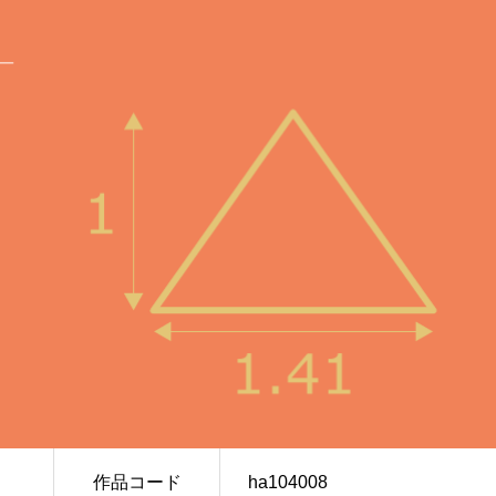
作品コード
ha104008