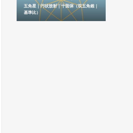
六角
五角星｜円状放射｜十面体（双五角錐｜
基準比）
五芒星｜