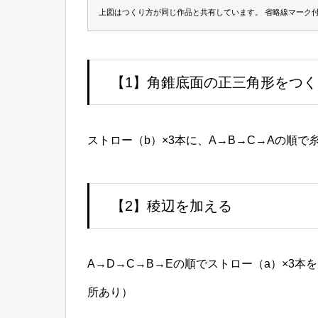
上図はつくり方が同じ作品と共有しています。 省略線マーク
五芒星｜円
【1】角錐底面の正三角形をつく
ストロー（b）×3本に、A→B→C→Aの順で
【2】稜辺を加える
A→D→C→B→Eの順でストロー（a）×3
所あり）