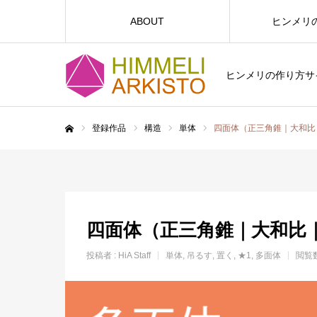
ABOUT
ヒンメリ
ヒンメリの作り方サイト
登録作品
構造
単体
四面体（正三角錐｜大和比
ホーム
四面体（正三角錐｜大和比
投稿者 :
HiA Staff
単体
吊るす
置く
★1
多面体
閲覧数