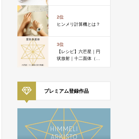
2位
ヒンメリ計算機とは？
3位
【レシピ】六芒星｜円
状放射｜十二面体（双
六角錐）
プレミアム登録作品