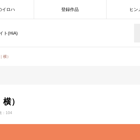
のイロハ
登録作品
ヒン
(HiA)
｜横）
｜横）
：104