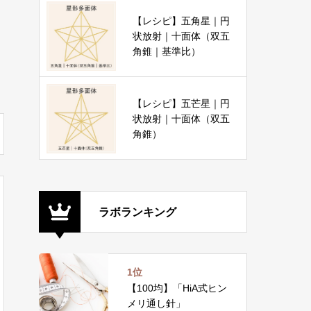
【レシピ】五角星｜円
状放射｜十面体（双五
角錐｜基準比）
【レシピ】五芒星｜円
状放射｜十面体（双五
角錐）
ラボランキング
1位
【100均】「HiA式ヒン
メリ通し針」