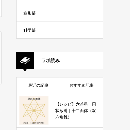
造形部
科学部
ラボ読み
最近の記事
おすすめ記事
【レシピ】六芒星｜円
状放射｜十二面体（双
六角錐）