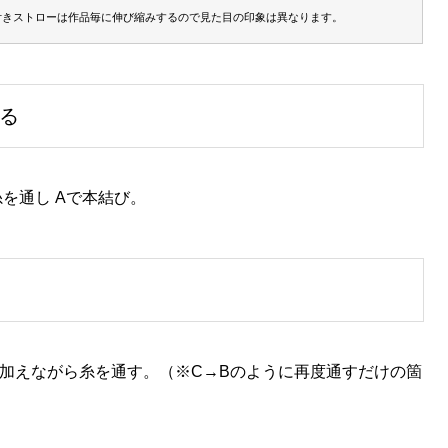
付きストローは作品毎に伸び縮みするので見た目の印象は異なります。
六芒星｜円状放射｜十二面体（双
状放射｜十面体（双五角錐）
錐）
る
糸を通し Aで本結び。
本を加えながら糸を通す。（※C→Bのように再度通すだけの箇