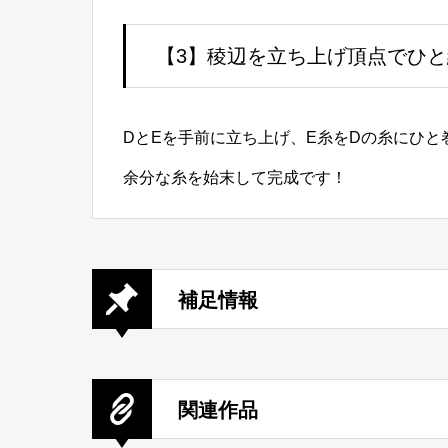
【3】稜辺を立ち上げ頂点でひ
DとEを手前に立ち上げ、E糸をDの糸にひ
余分な糸を始末して完成です！
補足情報
関連作品