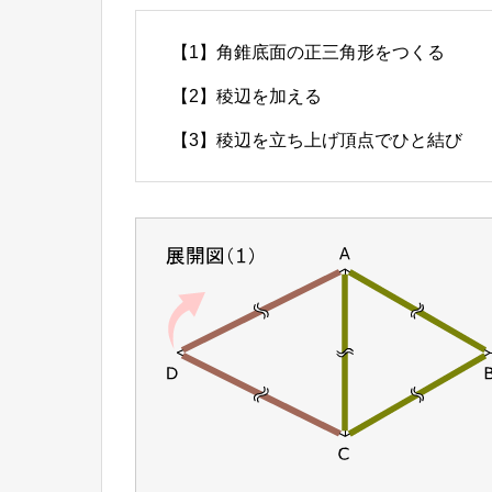
【1】角錐底面の正三角形をつくる
【2】稜辺を加える
【3】稜辺を立ち上げ頂点でひと結び