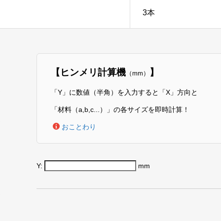
3本
【ヒンメリ計算機
】
（mm）
「Y」に数値（半角）を入力すると「X」方向と
「材料（a,b,c...）」の各サイズを即時計算！
おことわり
Y:
mm