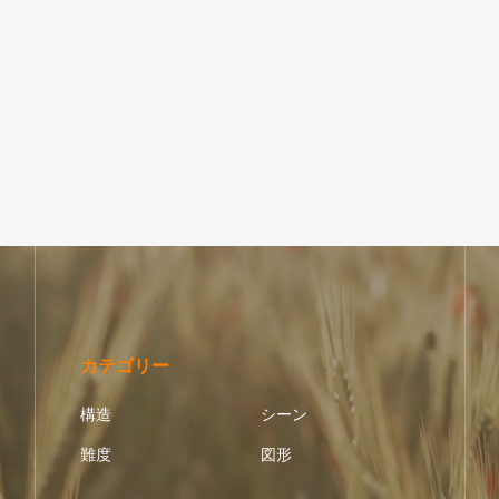
六芒星｜円状放射｜十二面体（双
状放射｜十面体（双五角錐）
錐）
カテゴリー
構造
シーン
難度
図形