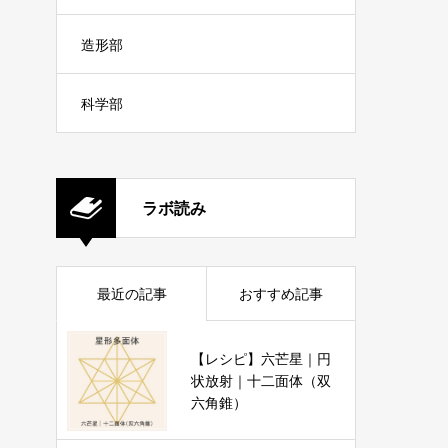
造形部
科学部
ラボ読み
最近の記事
おすすめ記事
【レシピ】六芒星｜円
状放射｜十二面体（双
六角錐）