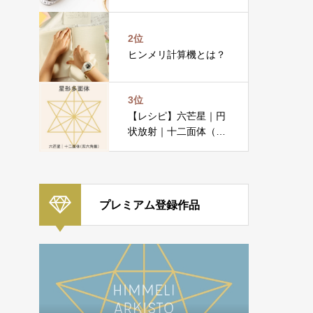
2位
ヒンメリ計算機とは？
3位
【レシピ】六芒星｜円
状放射｜十二面体（双
六角錐）
プレミアム登録作品