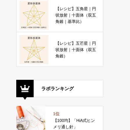
【レシピ】五角星｜円
状放射｜十面体（双五
角錐｜基準比）
【レシピ】五芒星｜円
状放射｜十面体（双五
角錐）
ラボランキング
1位
【100均】「HiA式ヒン
メリ通し針」