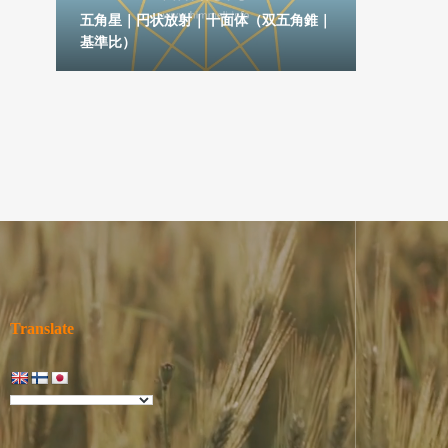
六角
五角星｜円状放射｜十面体（双五角錐｜
基準比）
五芒星｜
Translate