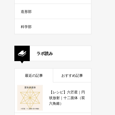
造形部
科学部
ラボ読み
最近の記事
おすすめ記事
【レシピ】六芒星｜円
状放射｜十二面体（双
六角錐）