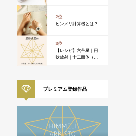
2位
ヒンメリ計算機とは？
3位
【レシピ】六芒星｜円
状放射｜十二面体（双
六角錐）
プレミアム登録作品