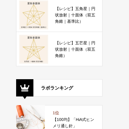
【レシピ】五角星｜円
状放射｜十面体（双五
角錐｜基準比）
【レシピ】五芒星｜円
状放射｜十面体（双五
角錐）
ラボランキング
1位
【100均】「HiA式ヒン
メリ通し針」