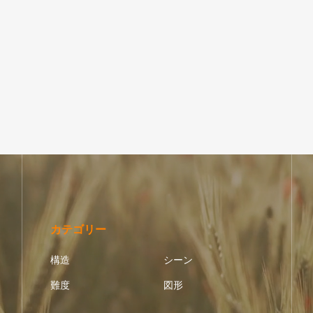
六芒星｜円状放射｜十二面体（双
状放射｜十面体（双五角錐）
錐）
カテゴリー
構造
シーン
難度
図形