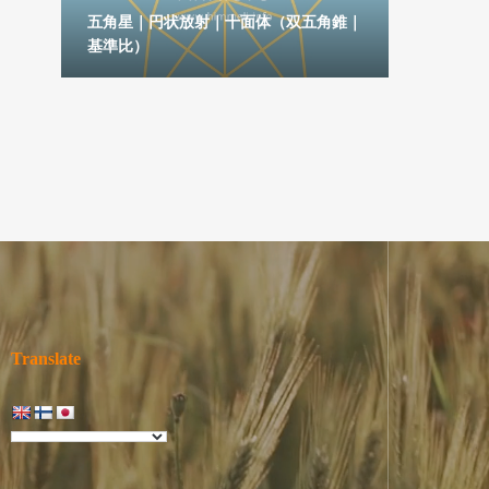
六角
五角星｜円状放射｜十面体（双五角錐｜
基準比）
五芒星｜
Translate