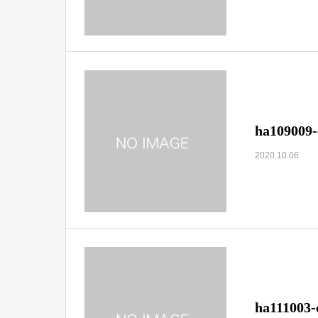
ha109009-
2020.10.06
ha111003-