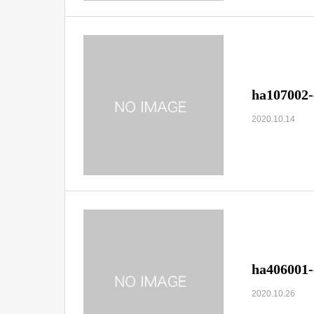
ha107002-
2020.10.14
ha406001-
2020.10.26