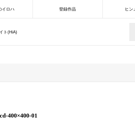
のイロハ
登録作品
ヒン
(HiA)
cd-400×400-01