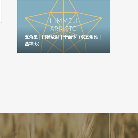
六角
五角星｜円状放射｜十面体（双五角錐｜
基準比）
五芒星｜