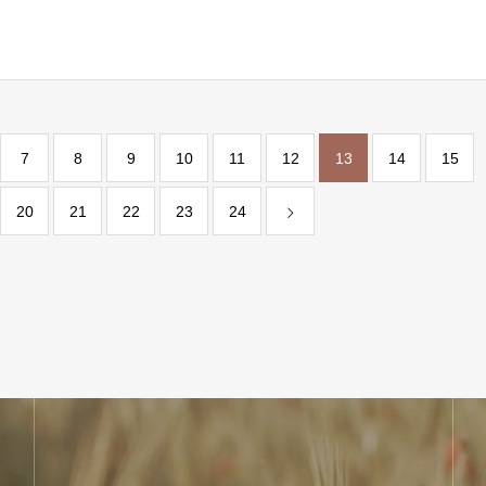
六芒星｜円状放射｜十二面体（双
状放射｜十面体（双五角錐）
錐）
7
8
9
10
11
12
13
14
15
20
21
22
23
24