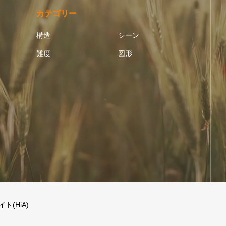
カテゴリー
構造
シーン
難度
図形
(HiA)