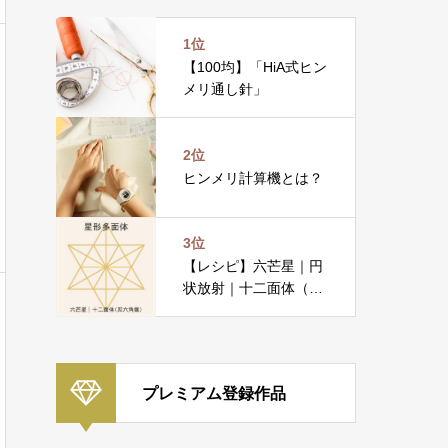
1位
【100均】「HiA式ヒン
メリ通し針」
2位
ヒンメリ計算機とは？
3位
【レシピ】六芒星｜円
状放射｜十二面体（双
六角錐）
プレミアム登録作品