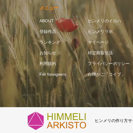
メニュー
ABOUT
ヒンメリのイロハ
登録作品
ヒンメリラボ
ランキング
マイページ
お知らせ
特定商取引法
利用規約
プライバシーポリシー
For foreigners
白樺かご「コイブ」
ヒンメリの作り方サイト